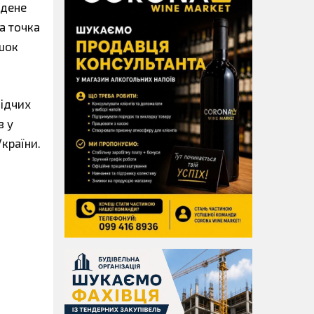
адене
а точка
яшок
лідчих
в у
України.