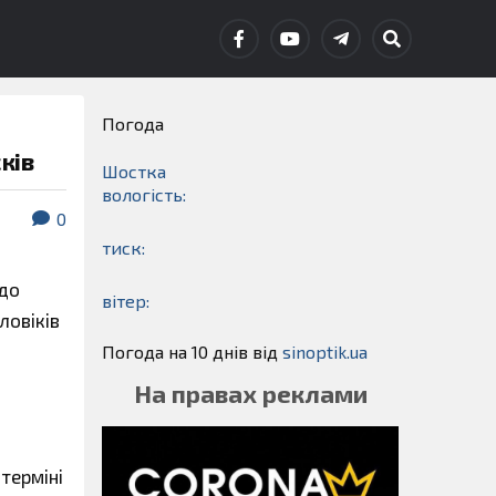
Погода
ків
Шостка
вологість:
0
тиск:
 до
вітер:
ловіків
Погода на 10 днів від
sinoptik.ua
На правах реклами
 терміні