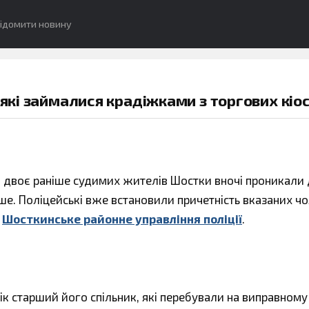
ідомити новину
 які займалися крадіжками з торгових кіос
, двоє раніше судимих жителів Шостки вночі проникали
ше. Поліцейські вже встановили причетність вказаних чо
є
Шосткинське районне управління поліції
.
рік старший його спільник, які перебували на виправному