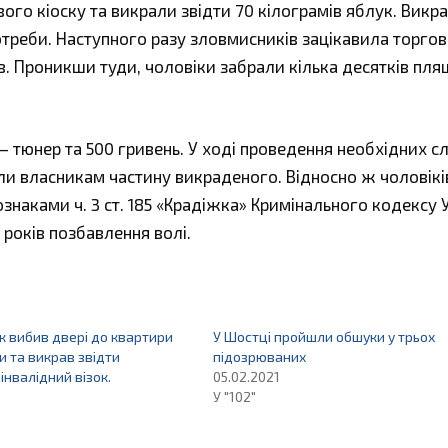
вого кіоску та викрали звідти 70 кілограмів яблук. Викр
отреби. Наступного разу зловмисників зацікавила торгов
їв. Проникши туди, чоловіки забрали кілька десятків пл
 тюнер та 500 гривень. У ході проведення необхідних с
ли власникам частину викраденого. Відносно ж чоловікі
ознаками ч. 3 ст. 185 «Крадіжка» Кримінального кодексу 
 років позбавлення волі.
 вибив двері до квартири
У Шостці пройшли обшуки у трьох
и та викрав звідти
підозрюваних
інвалідний візок.
05.02.2021
У "102"