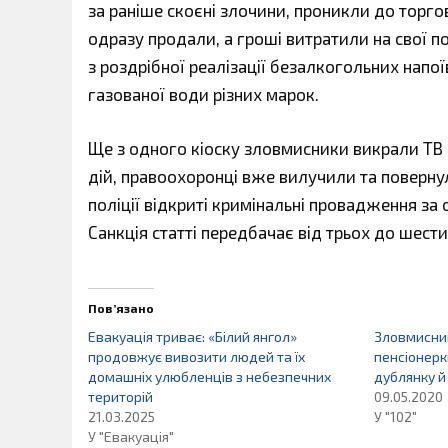
за раніше скоєні злочини, проникли до торго
одразу продали, а гроші витратили на свої п
з роздрібної реалізації безалкогольних напо
газованої води різних марок.
Ще з одного кіоску зловмисники викрали ТВ –
дій, правоохоронці вже вилучили та поверну
поліції відкриті кримінальні провадження за 
Санкція статті передбачає від трьох до шести
Пов’язано
Евакуація триває: «Білий янгол»
Зловмисник
продовжує вивозити людей та їх
пенсіонерк
домашніх улюбленців з небезпечних
дублянку й 
територій
09.05.2020
21.03.2025
У "102"
У "Евакуація"