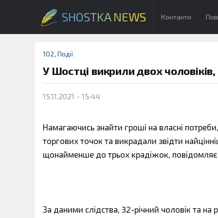
SHOSTKA NEWS
Контакти
Пов
102
,
Події
У Шостці викрили двох чоловіків,
15.11.2021 - 15:44
Намагаючись знайти гроші на власні потреби
торгових точок та викрадали звідти найцінні
щонайменше до трьох крадіжок, повідомля
За даними слідства, 32-річний чоловік та на 