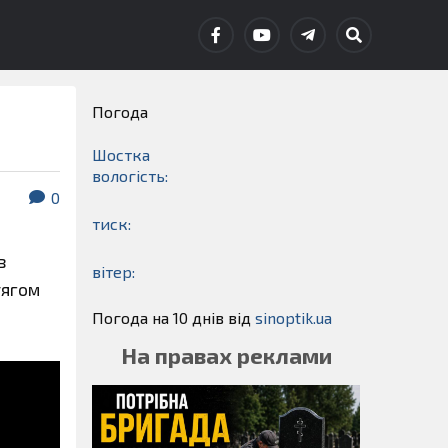
Погода
Шостка
вологість:
0
тиск:
з
вітер:
тягом
Погода на 10 днів від
sinoptik.ua
На правах реклами