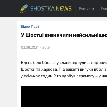
SHOSTKA NEWS
Контакти
Пов
Відео
,
Події
У Шостці визначили найсильніши
03.09.2021 - 20:34
Вдень біля Обеліску слави відбулись видовищ
Шостки та Харкова. Під завзяті вигуки вболі
декількох годин. Хто здобув перемогу – у н