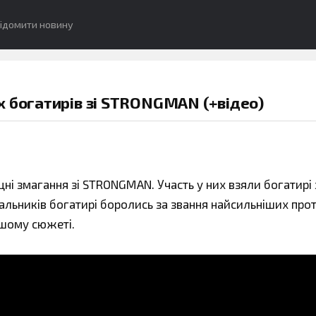
ідомити новину
х богатирів зі STRONGMAN (+відео)
ні змагання зі STRONGMAN. Участь у них взяли богатирі 
вальників богатирі боролись за звання найсильніших про
ашому сюжеті.