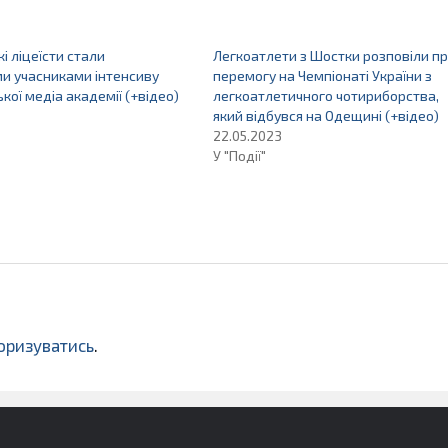
і ліцеїсти стали
Легкоатлети з Шостки розповіли п
и учасниками інтенсиву
перемогу на Чемпіонаті України з
кої медіа академії (+відео)
легкоатлетичного чотириборства,
який відбувся на Одещині (+відео)
22.05.2023
У "Події"
оризуватись
.