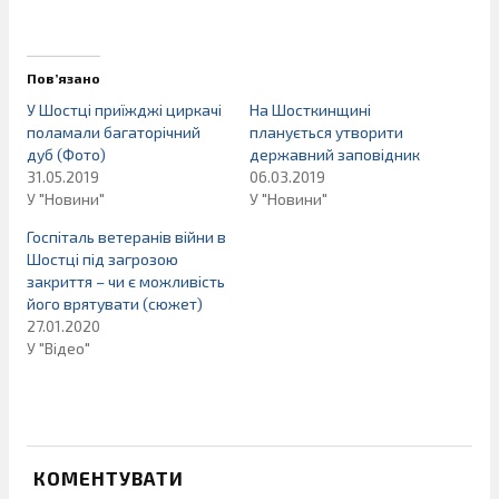
Пов’язано
У Шостці приїжджі циркачі
На Шосткинщині
поламали багаторічний
планується утворити
дуб (Фото)
державний заповідник
31.05.2019
06.03.2019
У "Новини"
У "Новини"
Госпіталь ветеранів війни в
Шостці під загрозою
закриття – чи є можливість
його врятувати (cюжет)
27.01.2020
У "Відео"
КОМЕНТУВАТИ