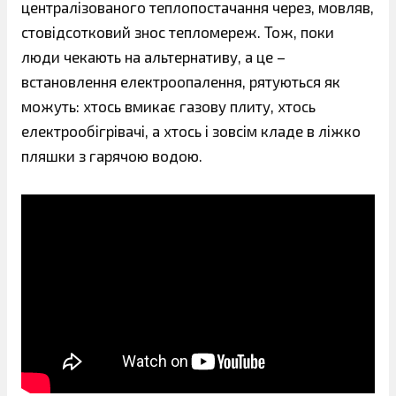
централізованого теплопостачання через, мовляв,
стовідсотковий знос тепломереж. Тож, поки
люди чекають на альтернативу, а це –
встановлення електроопалення, рятуються як
можуть: хтось вмикає газову плиту, хтось
електрообігрівачі, а хтось і зовсім кладе в ліжко
пляшки з гарячою водою.