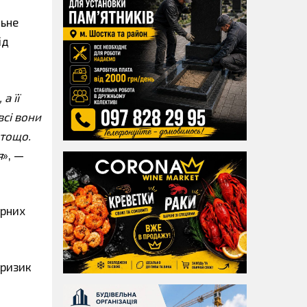
льне
ід
а її
всі вони
 тощо.
я
», —
арних
 ризик