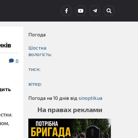
Погода
иків
Шостка
вологість:
0
тиск:
вітер:
дить
Погода на 10 днів від
sinoptik.ua
На правах реклами
стки.
зом,