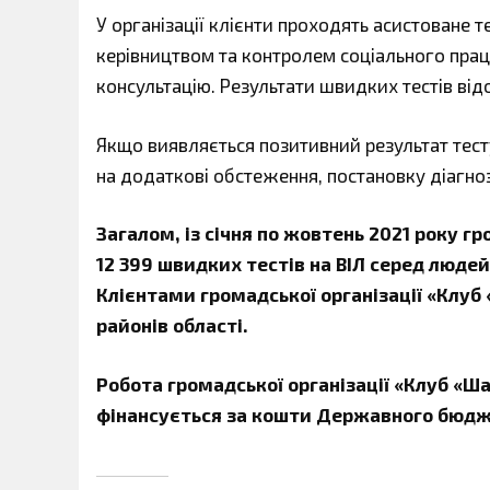
У організації клієнти проходять асистоване 
керівництвом та контролем соціального праці
консультацію. Результати швидких тестів відо
Якщо виявляється позитивний результат тесту
на додаткові обстеження, постановку діагноз
Загалом,
із січня по жовтень 2021 року
гро
12
399 швидких тестів на ВІЛ серед людей
К
лієнтами громадської організації
«
Клуб
районів області.
Робота громадської організації
«
Клуб
«
Ша
фінансується за кошти Державного бюдж