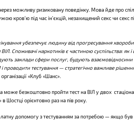
 через можливу ризиковану поведінку. Мова йде про спі
ою кров’ю під час ін’єкцій, незахищений секс чи секс п
ікування убезпечує людину від прогресування хвороби, 
ІЛ. Споживачі наркотиків є частиною суспільства: як і 
дують заклади сфери послуг, будують взаємовідносини
 і проводити тестування — стратегічно важливе рішенн
організації «Клуб «Шанс».
а може безкоштовно пройти тест на ВІЛ у двох стаціон
 в Шостці орієнтовно раз на пів року.
латну допомогу з тестуванням за потребою — якщо був