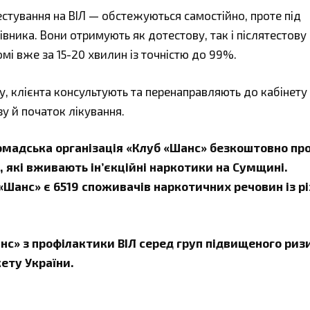
тестування на ВІЛ — обстежуються самостійно, проте під
вника. Вони отримують як дотестову, так і післятестову
мі вже за 15-20 хвилин із точністю до 99%.
, клієнта консультують та перенаправляють до кабінету
у й початок лікування.
мадська організація
«
Клуб
«
Шанс
»
безкоштовно пр
, які вживають ін’єкційні наркотики
на Сумщині.
«
Шанс
»
є 6519 споживачів наркотичних речовин із р
нс
»
з профілактики ВІЛ серед груп підвищеного ри
ету України.