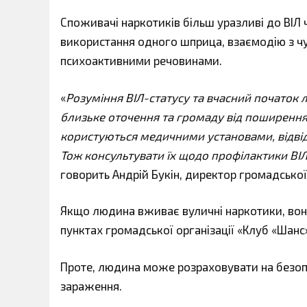
Споживачі наркотиків більш уразливі до ВІЛ
використання одного шприца, взаємодію з чуж
психоактивними речовинами.
«
Розуміння ВІЛ-статусу та вчасний початок л
близьке оточення та громаду від поширення В
користуються медичними установами, відві
Тож консультувати їх щодо профілактики ВІЛ
говорить Андрій Букін, директор громадської 
Якщо людина вживає вуличні наркотики, вон
пунктах громадської організації «Клуб «Шанс»
Проте, людина може розраховувати на безоп
зараження.