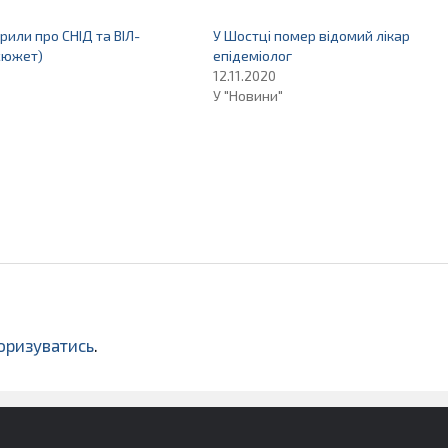
рили про СНІД та ВІЛ-
У Шостці помер відомий лікар
сюжет)
епідеміолог
12.11.2020
У "Новини"
оризуватись
.