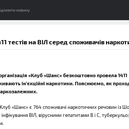
ідомити новину
11 тестів на ВІЛ серед споживачів наркот
організація
«
Клуб
«
Шанс
»
безкоштовно провела
1411
вживають ін’єкційні наркотики. Пояснюємо, як прохо
наркозалежних.
«Клуб «Шанс» є 764 споживачі наркотичних речовин із Шо
інфікування ВІЛ, вірусними гепатитами В і С, туберкульо
м.