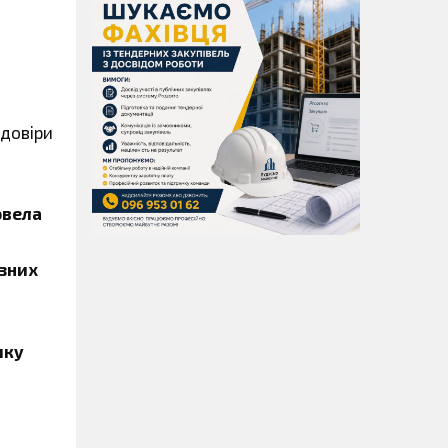
 довіри
овела
ізних
зику