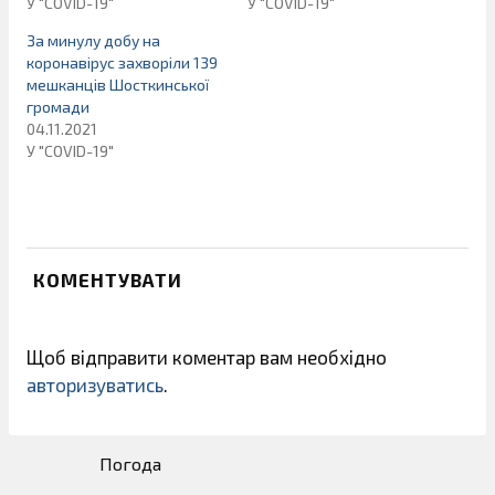
У "COVID-19"
У "COVID-19"
За минулу добу на
коронавірус захворіли 139
мешканців Шосткинської
громади
04.11.2021
У "COVID-19"
КОМЕНТУВАТИ
Щоб відправити коментар вам необхідно
авторизуватись
.
Погода