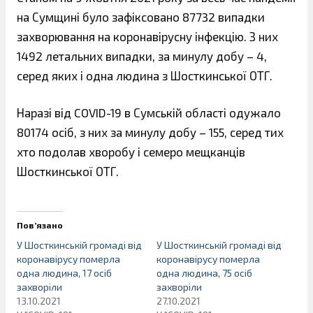
на Сумщині було зафіксовано 87732 випадки
захворювання на коронавірусну інфекцію. З них
1492 летальних випадки, за минулу добу – 4,
серед яких і одна людина з Шосткинської ОТГ.
Наразі від COVID-19 в Сумській області одужало
80174 осіб, з них за минулу добу – 155, серед тих
хто подолав хворобу і семеро мещканців
Шосткинської ОТГ.
Пов’язано
У Шосткинській громаді від
У Шосткинській громаді від
коронавірусу померла
коронавірусу померла
одна людина, 17 осіб
одна людина, 75 осіб
захворіли
захворіли
13.10.2021
27.10.2021