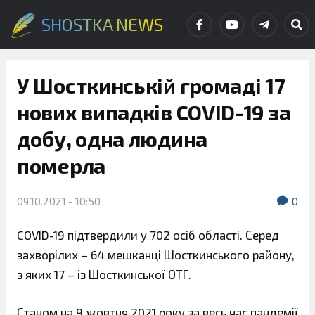
SHOSTKA NEWS
У Шосткинській громаді 17
нових випадків COVID-19 за
добу, одна людина
померла
09.10.2021 - 10:50
0
COVID-19 підтвердили у 702 осіб області. Серед
захворілих – 64 мешканці Шосткинського району,
з яких 17 – із Шосткинської ОТГ.
Станом на 9 жовтня 2021 року за весь час пандемії