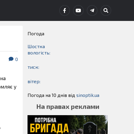
Погода
Шостка
вологість:
0
тиск:
 на
вітер:
омляє у
Погода на 10 днів від
sinoptik.ua
На правах реклами
о