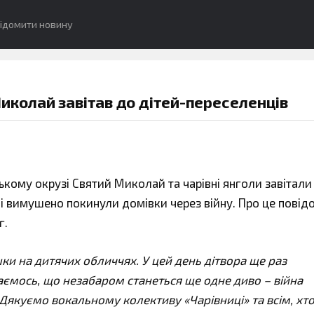
ідомити новину
иколай завітав до дітей-переселенців
кому окрузі Святий Миколай та чарівні янголи завітали
кі вимушено покинули домівки через війну. Про це повід
г.
ки на дитячих обличчях. У цей день дітвора ще раз
аємось, що незабаром станеться ще одне диво – війна
Дякуємо вокальному колективу «Чарівниці» та всім, хт