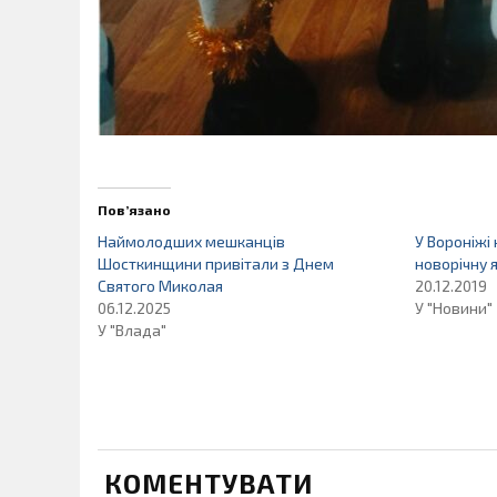
Пов’язано
Наймолодших мешканців
У Вороніжі
Шосткинщини привітали з Днем
новорічну 
Святого Миколая
20.12.2019
06.12.2025
У "Новини"
У "Влада"
КОМЕНТУВАТИ