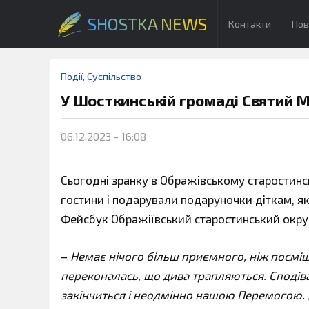
SHOSTKA NEWS
Контакти
Пов
Події
,
Суспільство
У Шосткинській громаді Святий М
06.12.2023 - 16:08
Сьогодні зранку в Ображівському старостинсь
гостини і подарували подаруночки діткам, я
Фейсбук Ображіївський старостинський окру
–
Немає нічого більш приємного, ніж посміш
переконалась, що дива трапляються. Сподів
закінчиться і неодмінно нашою Перемогою. 