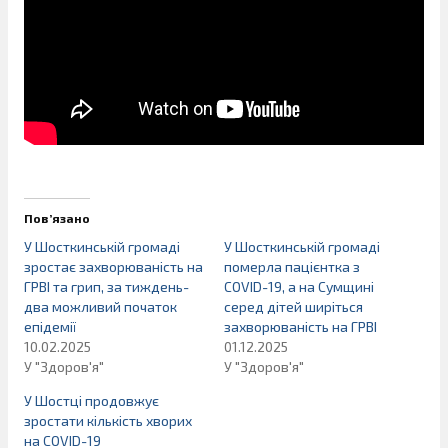
Пов’язано
У Шосткинській громаді
У Шосткинській громаді
зростає захворюваність на
померла пацієнтка з
ГРВІ та грип, за тиждень-
COVID-19, а на Сумщині
два можливий початок
серед дітей ширіться
епідемії
захворюваність на ГРВІ
10.02.2025
01.12.2025
У "Здоров'я"
У "Здоров'я"
У Шостці продовжує
зростати кількість хворих
на COVID-19