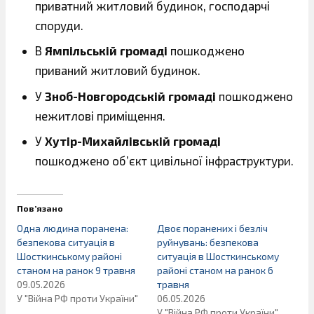
приватний житловий будинок, господарчі
споруди.
В
Ямпільській громаді
пошкоджено
приваний житловий будинок.
У
Зноб-Новгородській громаді
пошкоджено
нежитлові приміщення.
У
Хутір-Михайлівській громаді
пошкоджено об’єкт цивільної інфраструктури.
Пов’язано
Одна людина поранена:
Двоє поранених і безліч
безпекова ситуація в
руйнувань: безпекова
Шосткинському районі
ситуація в Шосткинському
станом на ранок 9 травня
районі станом на ранок 6
09.05.2026
травня
У "Війна РФ проти України"
06.05.2026
У "Війна РФ проти України"