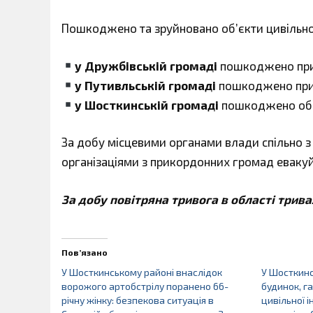
Пошкоджено та зруйновано об’єкти цивільно
у Дружбівській громаді
пошкоджено при
у Путивльській громаді
пошкоджено прив
у Шосткинській громаді
пошкоджено об’є
За добу місцевими органами влади спільно з
організаціями з прикордонних громад еваку
За добу повітряна тривога в області трива
Пов’язано
У Шосткинському районі внаслідок
У Шосткин
ворожого артобстрілу поранено 66-
будинок, г
річну жінку: безпекова ситуація в
цивільної 