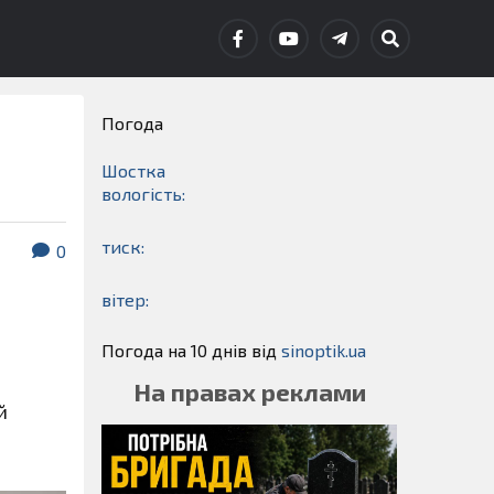
Погода
Шостка
вологість:
тиск:
0
вітер:
Погода на 10 днів від
sinoptik.ua
На правах реклами
й