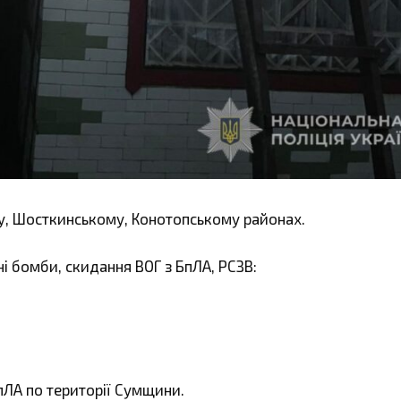
у, Шосткинському, Конотопському районах.
ні бомби, скидання ВОГ з БпЛА, РСЗВ:
пЛА по території Сумщини.