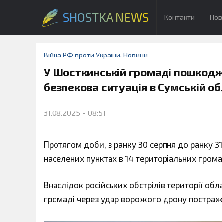
SHOSTKA NEWS
Контакти
Пов
Війна РФ проти України
,
Новини
У Шосткинській громаді пошкодже
безпекова ситуація в Сумській об
31.08.2025 - 08:51
Протягом доби, з ранку 30 серпня до ранку 31 
населених пунктах в 14 територіальних грома
Внаслідок російських обстрілів території об
громаді через удар ворожого дрону постражд