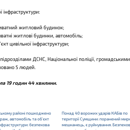
ї інфраструктури:
ватний житловий будинок;
атні житлові будинки, автомобіль;
кт цивільної інфраструктури;
 підрозділами ДСНС, Національної поліції, громадськими
йовано 5 людей.
ла 19 годин 44 хвилини.
ському районі пошкоджено
Понад 40 ворожих ударів КАБів по
араж, автомобіль та об’єкт
території Сумщини: поранений мир
інфраструктури: безпекова
мешканець, є руйнування. Безпеко