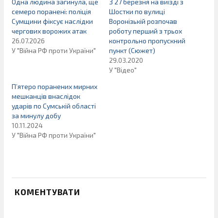
Одна людина загинула, ще
З 27 березня на виїзді з
семеро поранені: поліція
Шостки по вулиці
Сумщини фіксує наслідки
Воронізькій розпочав
чергових ворожих атак
роботу перший з трьох
26.07.2026
контрольно пропускний
У "Війна РФ проти України"
пункт (Сюжет)
29.03.2020
У "Відео"
П’ятеро поранених мирних
мешканців внаслідок
ударів по Сумській області
за минулу добу
10.11.2024
У "Війна РФ проти України"
КОМЕНТУВАТИ