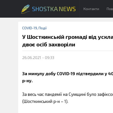
SHOSTKA NEWS
Контакти
Пов
COVID-19
,
Події
У Шосткинській громаді від уск
двоє осіб захворіли
26.06.2021 - 09:33
За минулу добу COVID-19 підтвердили у 40 
р-ну.
За весь час пандемії на Сумщині було зафіксо
(Шосткинський р-н – 1).