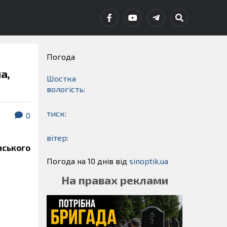
Погода
а,
Шостка
вологість:
тиск:
0
вітер:
нського
Погода на 10 днів від
sinoptik.ua
На правах реклами