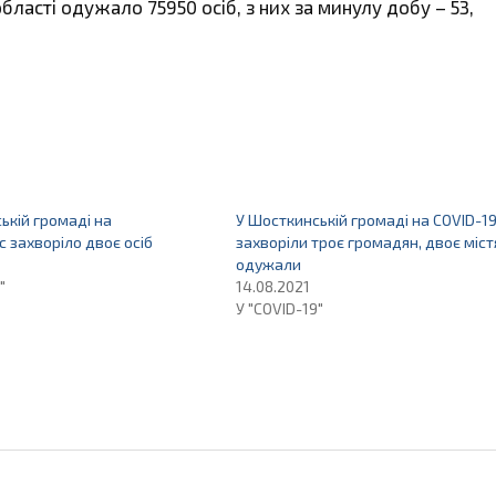
області одужало 75950 осіб, з них за минулу добу – 53,
ькій громаді на
У Шосткинській громаді на COVID-1
с захворіло двоє осіб
захворіли троє громадян, двоє міст
одужали
"
14.08.2021
У "COVID-19"