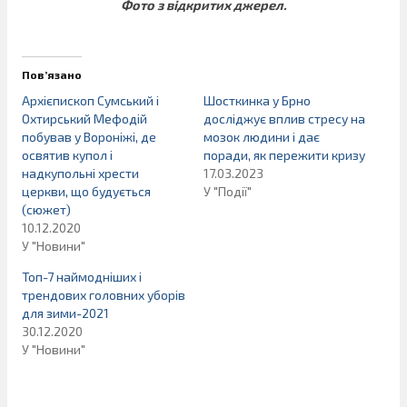
Фото з відкритих джерел.
Пов’язано
Архієпископ Сумський і
Шосткинка у Брно
Охтирський Мефодій
досліджує вплив стресу на
побував у Вороніжі, де
мозок людини і дає
освятив купол і
поради, як пережити кризу
надкупольні хрести
17.03.2023
церкви, що будується
У "Події"
(сюжет)
10.12.2020
У "Новини"
Топ-7 наймодніших і
трендових головних уборів
для зими-2021
30.12.2020
У "Новини"