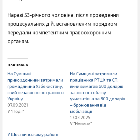
Наразі 53-річного чоловіка, після проведення
процесуальних дій, встановленим порядком
передали компетентним правоохоронним
органам.
Пов’язано
На Сумщині
На Сумщині затримали
прикордонники затримали
працівника РТЦК та СП,
громадянина Узбекистану,
який вимагав 600 доларів
який незаконно потрапив в
за зняття з обліку
Україну
ухилянтів, а за 800 доларів
07.09.2021
– бронювання від
У "Події"
мобілізації
17.03.2025
У "Новини"
У Шосткинському районі