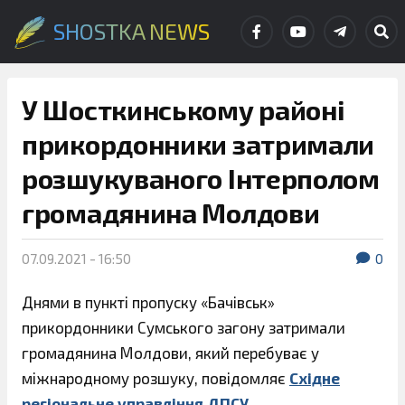
SHOSTKA NEWS
У Шосткинському районі
прикордонники затримали
розшукуваного Інтерполом
громадянина Молдови
07.09.2021 - 16:50
0
Днями в пункті пропуску «Бачівськ»
прикордонники Сумського загону затримали
громадянина Молдови, який перебуває у
міжнародному розшуку, повідомляє
Східне
регіональне управління ДПСУ
.