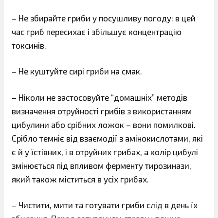
– Не збирайте гриби у посушливу погоду: в цей
час гриб пересихає і збільшує концентрацію
токсинів.
– Не куштуйте сирі гриби на смак.
– Ніколи не застосовуйте “домашніх” методів
визначення отруйності грибів з використанням
цибулини або срібних ложок – вони помилкові.
Срібло темніє від взаємодії з амінокислотами, які
є й у їстівних, і в отруйних грибах, а колір цибулі
змінюється під впливом ферменту тирозинази,
який також міститься в усіх грибах.
– Чистити, мити та готувати гриби слід в день їх