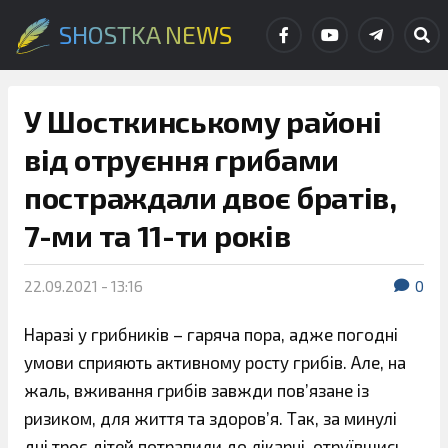
SHOSTKA NEWS
У Шосткинському районі
від отруєння грибами
постраждали двоє братів,
7-ми та 11-ти років
22.09.2021 - 13:16
0
Наразі у грибників – гаряча пора, адже погодні
умови сприяють активному росту грибів. Але, на
жаль, вживання грибів завжди пов’язане із
ризиком, для життя та здоров’я. Так, за минулі
дні троє дітей потрапили до лікарні, отруївшись