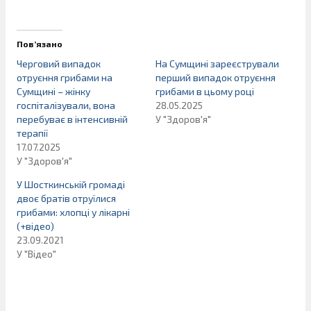
Пов’язано
Черговий випадок
На Сумщині зареєстрували
отруєння грибами на
перший випадок отруєння
Сумщині – жінку
грибами в цьому році
госпіталізували, вона
28.05.2025
перебуває в інтенсивній
У "Здоров'я"
терапії
17.07.2025
У "Здоров'я"
У Шосткинській громаді
двоє братів отруїлися
грибами: хлопці у лікарні
(+відео)
23.09.2021
У "Відео"