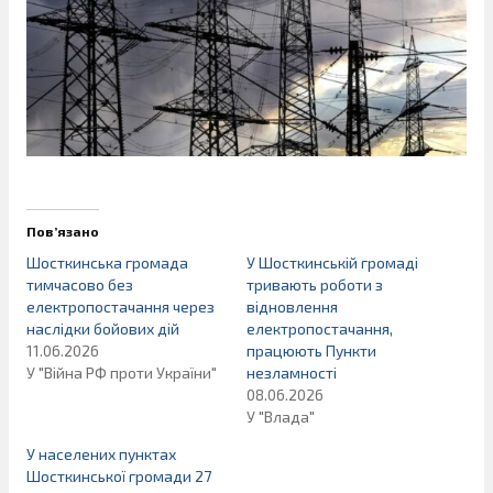
Пов’язано
Шосткинська громада
У Шосткинській громаді
тимчасово без
тривають роботи з
електропостачання через
відновлення
наслідки бойових дій
електропостачання,
11.06.2026
працюють Пункти
У "Війна РФ проти України"
незламності
08.06.2026
У "Влада"
У населених пунктах
Шосткинської громади 27