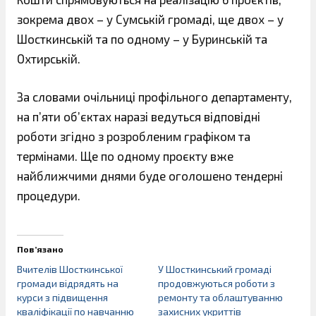
зокрема двох – у Сумській громаді, ще двох – у
Шосткинській та по одному – у Буринській та
Охтирській.
За словами очільниці профільного департаменту,
на п’яти об’єктах наразі ведуться відповідні
роботи згідно з розробленим графіком та
термінами. Ще по одному проєкту вже
найближчими днями буде оголошено тендерні
процедури.
Пов’язано
Вчителів Шосткинської
У Шосткинський громаді
громади відрядять на
продовжуються роботи з
курси з підвищення
ремонту та облаштуванню
кваліфікації по навчанню
захисних укриттів