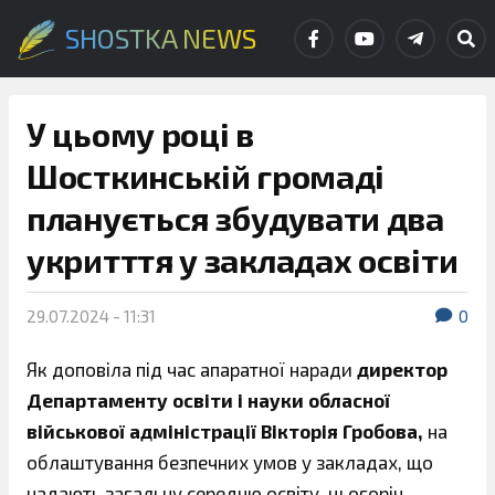
SHOSTKA NEWS
У цьому році в
Шосткинській громаді
планується збудувати два
укритття у закладах освіти
29.07.2024 - 11:31
0
Як доповіла під час апаратної наради
директор
Департаменту освіти і науки обласної
військової адміністрації Вікторія Гробова,
на
облаштування безпечних умов у закладах, що
надають загальну середню освіту, цьогоріч