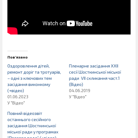
Пов’язано
Оздоровлення дітей,
Пленарне засідання ХХІІ
ремонт доріг та тротуарів,
сесії Шосткинської міської
– одні з ключових тем
ради VІІ скликання част.1
засідання виконкому
(Відео)
(+відео)
04.06.2019
01.06.2023
У "Відео"
У "Відео"
Повний відеозвіт
останнього сесійного
засідання Шосткинської
міської ради у програмах
“Прозора рада” (+відео)