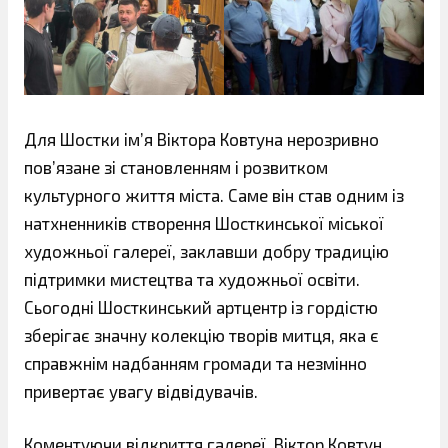
Для Шостки ім’я Віктора Ковтуна нерозривно
пов’язане зі становленням і розвитком
культурного життя міста. Саме він став одним із
натхненників створення Шосткинської міської
художньої галереї, заклавши добру традицію
підтримки мистецтва та художньої освіти.
Сьогодні Шосткинський артцентр із гордістю
зберігає значну колекцію творів митця, яка є
справжнім надбанням громади та незмінно
привертає увагу відвідувачів.
Коментуючи відкриття галереї, Віктор Ковтун