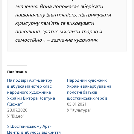
значення. Вона допомагає зберігати
національну ідентичність, підтримувати
культурну пам’ять та виховувати
покоління, здатне мислити творчо й
самостійно», – зазначив художник.
Пов’язано
На подвір’ї Арт-центру
Народний художник
відбувся майстер клас
України закарбував на
народного художника
полотні батьків
України Віктора Ковтуна
шосткинських героїв
(Сюжет)
05.01.2021
28.07.2020
У "Культура"
У "Відео"
У Шосткинському Арт-
Центрі відбулось відкриття