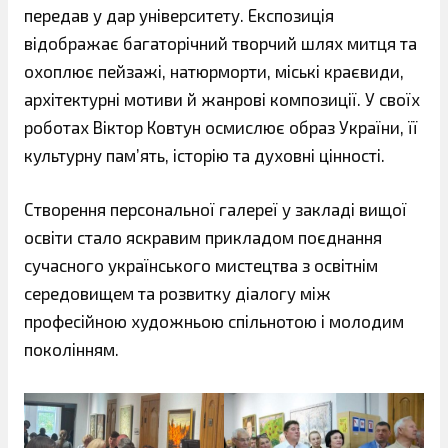
передав у дар університету. Експозиція
відображає багаторічний творчий шлях митця та
охоплює пейзажі, натюрморти, міські краєвиди,
архітектурні мотиви й жанрові композиції. У своїх
роботах Віктор Ковтун осмислює образ України, її
культурну пам’ять, історію та духовні цінності.
Створення персональної галереї у закладі вищої
освіти стало яскравим прикладом поєднання
сучасного українського мистецтва з освітнім
середовищем та розвитку діалогу між
професійною художньою спільнотою і молодим
поколінням.