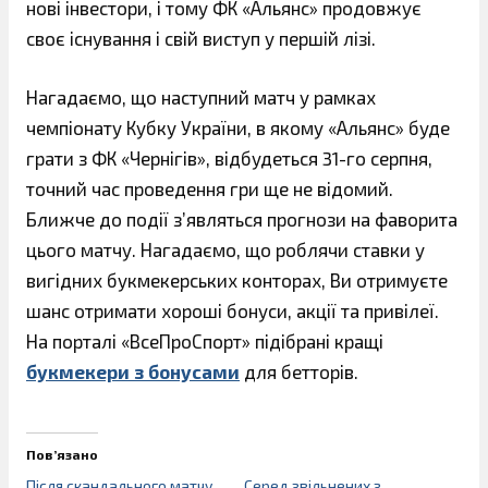
нові інвестори, і тому ФК «Альянс» продовжує
своє існування і свій виступ у першій лізі.
Нагадаємо, що наступний матч у рамках
чемпіонату Кубку України, в якому «Альянс» буде
грати з ФК «Чернігів», відбудеться 31-го серпня,
точний час проведення гри ще не відомий.
Ближче до події з’являться прогнози на фаворита
цього матчу. Нагадаємо, що роблячи ставки у
вигідних букмекерських конторах, Ви отримуєте
шанс отримати хороші бонуси, акції та привілеї.
На порталі «ВсеПроСпорт» підібрані кращі
букмекери з бонусами
для бетторів.
Пов’язано
Після скандального матчу
Серед звільнених з