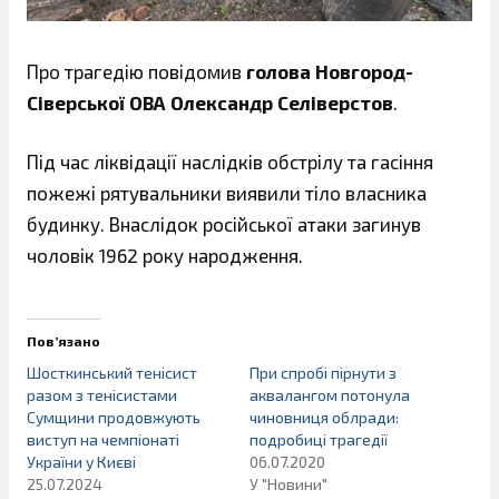
Про трагедію повідомив
голова Новгород-
Сіверської ОВА Олександр Селіверстов
.
Під час ліквідації наслідків обстрілу та гасіння
пожежі рятувальники виявили тіло власника
будинку. Внаслідок російської атаки загинув
чоловік 1962 року народження.
Пов’язано
Шосткинський тенісист
При спробі пірнути з
разом з тенісистами
аквалангом потонула
Сумщини продовжують
чиновниця облради:
виступ на чемпіонаті
подробиці трагедії
України у Києві
06.07.2020
25.07.2024
У "Новини"