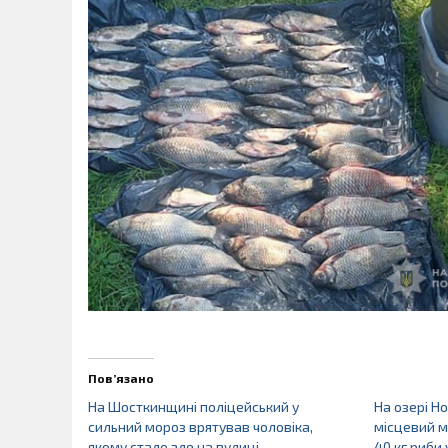
Пов’язано
На Шосткинщині поліцейський у
На озері Н
сильний мороз врятував чоловіка,
місцевий 
якому стало зле на вулиці
40 кг риби