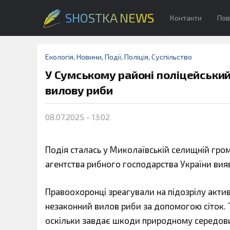
SHOSTKA NEWS
Контакти
Пов
Екологія
,
Новини
,
Події
,
Поліція
,
Суспільство
У Сумському районі поліцейськи
вилову риби
08.07.2025 - 13:02
Подія сталась у Миколаївській селищній гро
агентства рибного господарства України вия
Правоохоронці зреагували на підозрілу актив
незаконний вилов риби за допомогою сіток. 
оскільки завдає шкоди природному середов