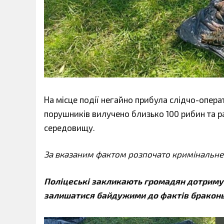
На місце події негайно прибула слідчо-операт
порушників вилучено близько 100 рибин та р
середовищу.
За вказаним фактом розпочато кримінальне п
Поліцеські закликають громадян дотриму
залишатися байдужими до фактів браконь