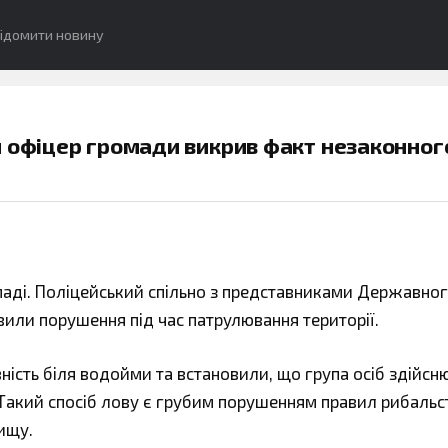
ідомити новину
й офіцер громади викрив факт незаконног
маді. Поліцейський спільно з представниками Державно
вили порушення під час патрулювання території.
ність біля водойми та встановили, що група осіб здійсн
Такий спосіб лову є грубим порушенням правил рибальс
ищу.