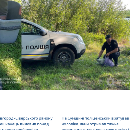
овгород-Сіверського району
На Сумщині поліцейський врятував
мешканець виловив понад
чоловіка, який отримав тяжке
 у нерестовий період
поранення внаслідок атаки росіян (