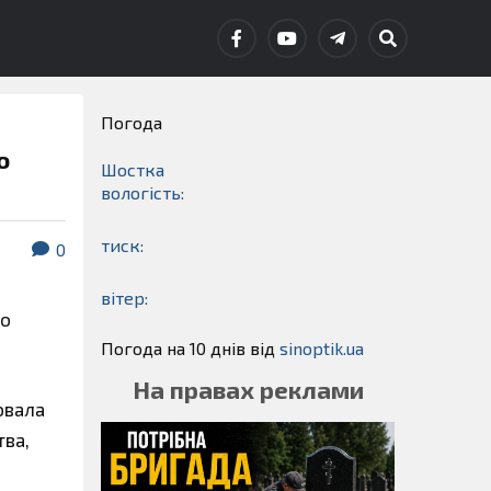
Погода
о
Шостка
вологість:
тиск:
0
вітер:
го
Погода на 10 днів від
sinoptik.ua
На правах реклами
ювала
тва,