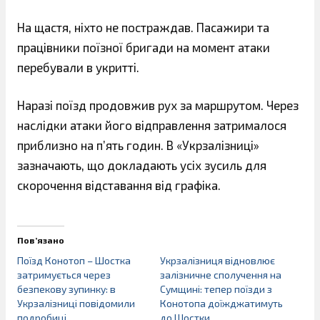
На щастя, ніхто не постраждав. Пасажири та
працівники поїзної бригади на момент атаки
перебували в укритті.
Наразі поїзд продовжив рух за маршрутом. Через
наслідки атаки його відправлення затрималося
приблизно на п’ять годин. В «Укрзалізниці»
зазначають, що докладають усіх зусиль для
скорочення відставання від графіка.
Пов’язано
Поїзд Конотоп – Шостка
Укрзалізниця відновлює
затримується через
залізничне сполучення на
безпекову зупинку: в
Сумщині: тепер поїзди з
Укрзалізниці повідомили
Конотопа доїжджатимуть
подробиці
до Шостки