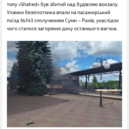
типу «Shahed» був збитий над будівлею вокзалу.
Уламки безпілотника впали на пасажирський
поїзд №143 сполученням Суми – Рахів, унаслідок
чого сталося загоряння даху останнього вагона.