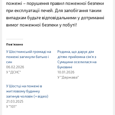
пожежі – порушення правил пожежної безпеки
при експлуатації печей. Для запобігання таким
випадкам будьте відповідальними у дотриманні
вимог пожежної безпеки у побуті!
Пов’язано
У Шосткинській громаді на
Родина, що дарує дім
пожежі загинули батько і
дітям: прийомна сім’я з
син
Сумщини оселилася на
06.02.2026
Буковині
У "ДСНС"
10.01.2026
У "Держава"
У Шостці на пожежі в
житловому будинку
загинув чоловік (+ відео)
21.03.2025
У "101"