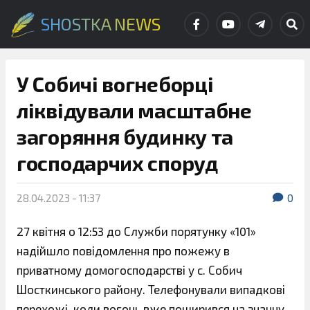
SHOSTKA NEWS
У Собичі вогнеборці
ліквідували масштабне
загоряння будинку та
господарчих споруд
28.04.2023 - 11:37
0
27 квітня о 12:53 до Служби порятунку «101»
надійшло повідомлення про пожежу в
приватному домогосподарстві у с. Собич
Шосткинського району. Телефонували випадкові
перехожі, коли вогонь вже поширився на значну