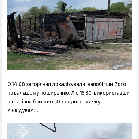
О 14:08 загоряння локалізували, запобігши його
подальшому поширенню. А о 15:30, використавши
на гасіння близько 50 т води, пожежу
ліквідували.