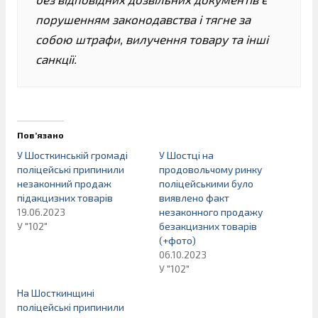
порушенням законодавства і тягне за
собою штрафи, вилучення товару та інші
санкції.
Пов’язано
У Шосткинській громаді
У Шостці на
поліцейські припинили
продовольчому ринку
незаконний продаж
поліцейськими було
підакцизних товарів
виявлено факт
19.06.2023
незаконного продажу
У "102"
безакцизних товарів
(+фото)
06.10.2023
У "102"
На Шосткинщині
поліцейські припинили