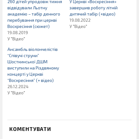
260 дітей упродовж тижня
У Церкві «Воскресіння»
відвідували Льотну
завершив роботу літній
академію – табір денного
дитячий табір (+відео)
перебування при церкві
19.08.2022
Воскресіння (сюжет)
У "Відео"
19.08.2019
У "Відео"
Ансамбль віолончелістів
“Співучі струни”
Шосткинської ДШМ
виступили на Різдвяному
концерті у Церкві
“Воскресіння” (+ відео)
26.12.2024
У "Відео"
КОМЕНТУВАТИ