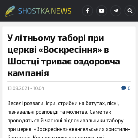
SHOSTKA NEWS
У літньому таборі при
церкві «Воскресіння» в
Шостці триває оздоровча
кампанія
13.08.2021 - 10:04
0
Веселі розваги, ігри, стрибки на батутах, пісні,
пізнавальні розповіді та молитва. Саме так
проводять свій час юні відпочивальники табору
при церкві «Воскресіння» євангельських християн-
баптистів. Кожного року волонтери, які