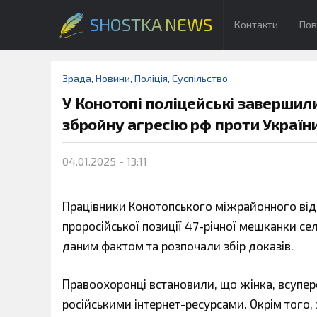
SHOSTKA NEWS
Контакти
Пов
Зрада
,
Новини
,
Поліція
,
Суспільство
У Конотопі поліцейські завершил
збройну агресію рф проти Україн
04.01.2025 - 13:11
Працівники Конотопського міжрайонного від
проросійської позиції 47-річної мешканки сел
даним фактом та розпочали збір доказів.
Правоохоронці встановили, що жінка, всупе
російськими інтернет-ресурсами. Окрім того