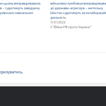
при цьому виправдовувала
військовослужбовця виправдовув
тів – судитимуть завідуючу
дії держави-агресора – жительку
лухівських навчальних
Шостки судитимуть за колаборацій
діяльність
11.07.2022
У "Війна РФ проти України"
оризуватись
.