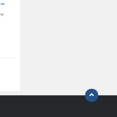
ала
ну