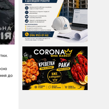
тки.
осно
ання до