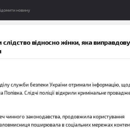
ідомити новину
и слідство відносно жінки, яка виправдов
и
ділу служби безпеки України отримали інформацію, що
а Попівка. Слідчі поліції відкрили кримінальне провадж
реч чинного законодавства, продовжила користування
, зловмисниця поширювала в соціальних мережах контен