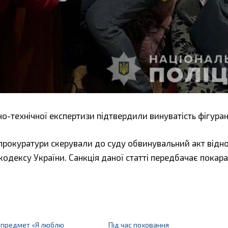
но-технічної експертизи підтвердили винуватість фігуран
 прокуратури скерували до суду обвинувальний акт відн
 кодексу України. Санкція даної статті передбачає покар
 предмет «Я люблю
Під час поховання