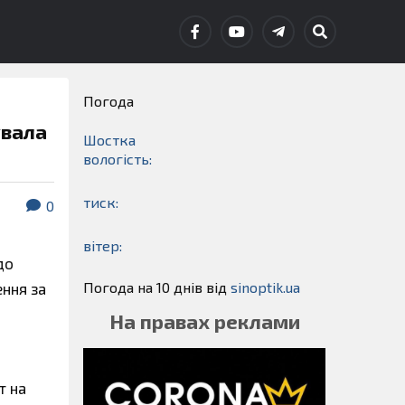
Погода
увала
Шостка
вологість:
тиск:
0
вітер:
до
Погода на 10 днів від
sinoptik.ua
ення за
На правах реклами
т на