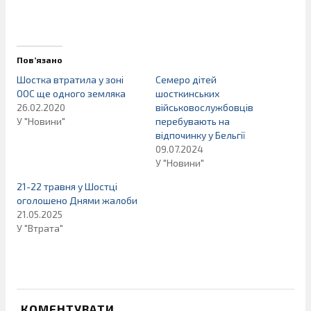
Пов’язано
Шостка втратила у зоні
Семеро дітей
ООС ще одного земляка
шосткинських
26.02.2020
військовослужбовців
У "Новини"
перебувають на
відпочинку у Бельгії
09.07.2024
У "Новини"
21-22 травня у Шостці
оголошено Днями жалоби
21.05.2025
У "Втрата"
КОМЕНТУВАТИ