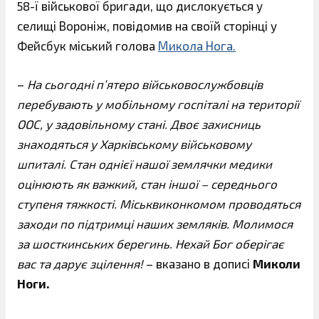
58-ї військової бригади, що дислокується у
селищі Вороніж, повідомив на своїй сторінці у
Фейсбук міський голова
Микола Нога.
–
На сьогодні п’ятеро військовослужбовців
перебувають у мобільному госпіталі на території
ООС, у задовільному стані. Двоє захисниць
знаходяться у Харківському військовому
шпиталі. Стан однієї нашої землячки медики
оцінюють як важкий, стан іншої – середнього
ступеня тяжкості. Міськвиконкомом проводяться
заходи по підтримці наших земляків. Молимося
за шосткинських берегинь. Нехай Бог оберігає
вас та дарує зцілення!
– вказано в дописі
Миколи
Ноги.