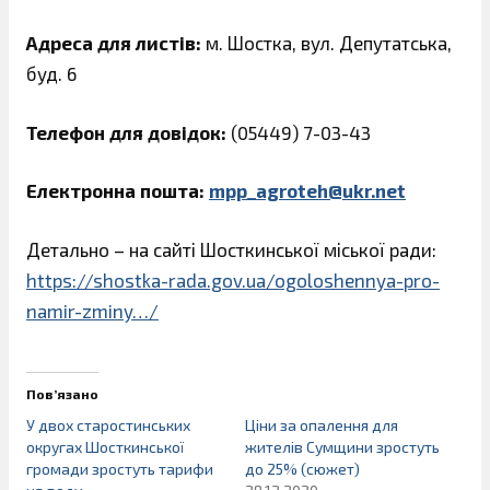
Адреса для листів:
м. Шостка, вул. Депутатська,
буд. 6
Телефон для довідок:
(05449) 7-03-43
Електронна пошта:
mpp_agroteh@ukr.net
Детально – на сайті Шосткинської міської ради:
https://shostka-rada.gov.ua/ogoloshennya-pro-
namir-zminy…/
Пов’язано
У двох старостинських
Ціни за опалення для
округах Шосткинської
жителів Сумщини зростуть
громади зростуть тарифи
до 25% (сюжет)