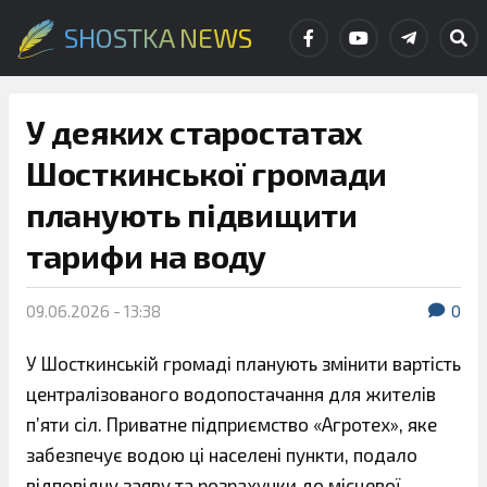
SHOSTKA NEWS
У деяких старостатах
Шосткинської громади
планують підвищити
тарифи на воду
09.06.2026 - 13:38
0
У Шосткинській громаді планують змінити вартість
централізованого водопостачання для жителів
п’яти сіл. Приватне підприємство «Агротех», яке
забезпечує водою ці населені пункти, подало
відповідну заяву та розрахунки до місцевої