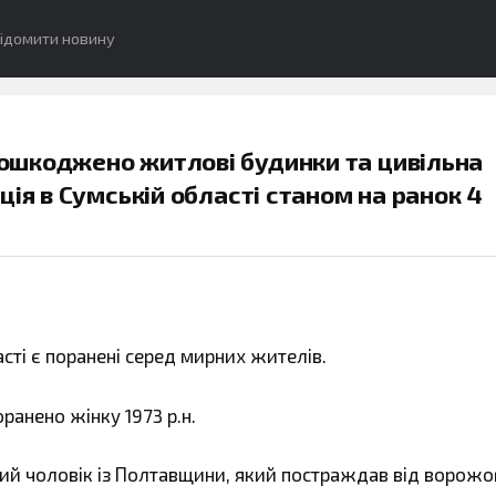
ідомити новину
ошкоджено житлові будинки та цивільна
ія в Сумській області станом на ранок 4
асті є поранені серед мирних жителів.
ранено жінку 1973 р.н.
чний чоловік із Полтавщини, який постраждав від ворожо