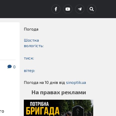
Погода
Шостка
вологість:
тиск:
0
вітер:
Погода на 10 днів від
sinoptik.ua
На правах реклами
го