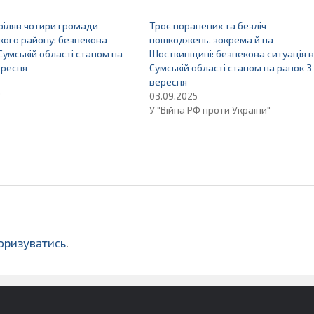
ріляв чотири громади
Троє поранених та безліч
ого району: безпекова
пошкоджень, зокрема й на
 Сумській області станом на
Шосткинщині: безпекова ситуація в
ересня
Сумській області станом на ранок 3
вересня
"
03.09.2025
У "Війна РФ проти України"
оризуватись
.