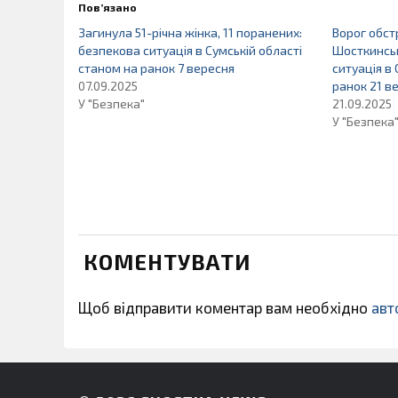
Пов’язано
Загинула 51-річна жінка, 11 поранених:
Ворог обст
безпекова ситуація в Сумській області
Шосткинськ
станом на ранок 7 вересня
ситуація в
07.09.2025
ранок 21 в
У "Безпека"
21.09.2025
У "Безпека
КОМЕНТУВАТИ
Щоб відправити коментар вам необхідно
авт