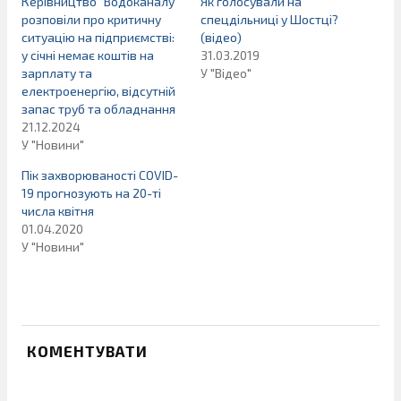
Керівництво “Водоканалу”
Як голосували на
розповіли про критичну
спецдільниці у Шостці?
ситуацію на підприємстві:
(відео)
у січні немає коштів на
31.03.2019
зарплату та
У "Відео"
електроенергію, відсутній
запас труб та обладнання
21.12.2024
У "Новини"
Пік захворюваності COVID-
19 прогнозують на 20-ті
числа квітня
01.04.2020
У "Новини"
КОМЕНТУВАТИ