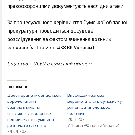
правоохоронцями документують наслідки атаки.
За процесуального керівництва Сумської обласної
прокуратури проводиться досудове
розслідування за фактом вчинення воєнних
злочинів (ч. 1 та 2 ст. 438 КК України).
Слідство – УСБУ в Сумській області.
Пов’язано
Двоє поранених внаслідок
Внаслідок чергової
ворожої атаки
ворожої атаки в Сумському
безпілотників на
районі загинуло двоє
сільськогосподарське
чоловіків
підприємство Сумщини –
20.11.2025
розпочато слідство
У "Війна РФ проти України"
24.04.2025