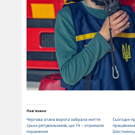
Пов’язано
Чергова атака ворога забрала життя
Сьогодні п
трьох рятувальників, ще 14 – отримали
працівникам
поранення
Шосткинськ