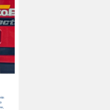
ів:
о
ик,