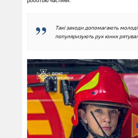
роботою частини.
Такі заходи допомагають молоді 
популяризують рух юних рятувальн