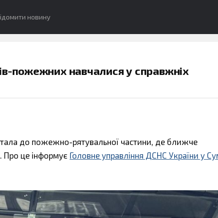
ідомити новину
ів-пожежних навчалися у справжніх
італа до пожежно-рятувальної частини, де ближче
. Про це інформує
Головне управління ДСНС України у Су