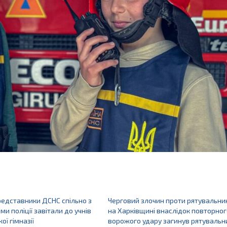
редставники ДСНС спільно з
Черговий злочин проти рятувальник
и поліції завітали до учнів
на Харківщині внаслідок повторног
ої гімназії
ворожого удару загинув рятувальн