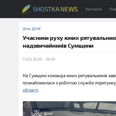
SHOSTKA NEWS
Контакти
Пов
Діти
,
ДСНС
Учасники руху юних рятувальник
надзвичайників Сумщини
13.05.2026 - 16:09
На Сумщині команда юних рятувальників зав
познайомилася з роботою служби порятунку
області
.