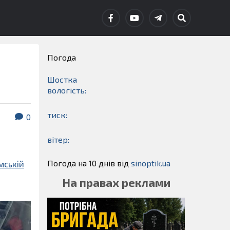
Погода
Шостка
вологість:
тиск:
0
вітер:
Погода на 10 днів від
sinoptik.ua
мській
На правах реклами