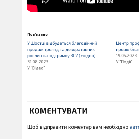
Пов’язано
У Шостці відбудеться благодійний
Центр проф
продаж троянд та декоративних
провів бла
рослин на підтримку ЗСУ (+відео)
19.05.2023
31.08.2023
У "Події"
У "Відео"
КОМЕНТУВАТИ
Щоб відправити коментар вам необхідно
авт