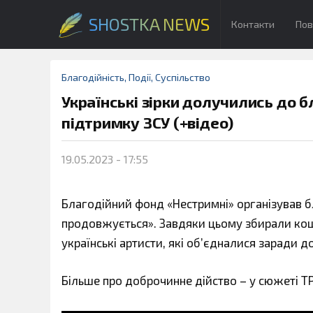
SHOSTKA NEWS
Контакти
Пов
Благодійність
,
Події
,
Суспільство
Українські зірки долучились до б
підтримку ЗСУ (+відео)
19.05.2023 - 17:55
Благодійний фонд «Нестримні» організував б
продовжується». Завдяки цьому збирали кошт
українські артисти, які об’єдналися заради д
Більше про доброчинне дійство – у сюжеті ТР