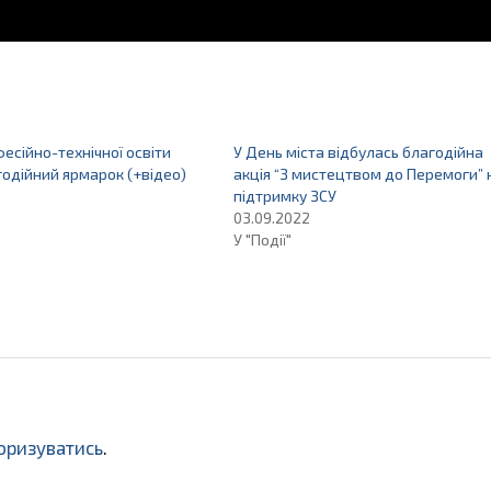
есійно-технічної освіти
У День міста відбулась благодійна
годійний ярмарок (+відео)
акція “З мистецтвом до Перемоги” 
підтримку ЗСУ
03.09.2022
У "Події"
оризуватись
.