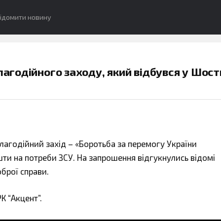
ідомити новину
лагодійного заходу, який відбувся у Шост
лагодійний захід – «Боротьба за перемогу України
и на потреби ЗСУ. На запрошення відгукнулись відомі
оброї справи.
К “Акцент”.