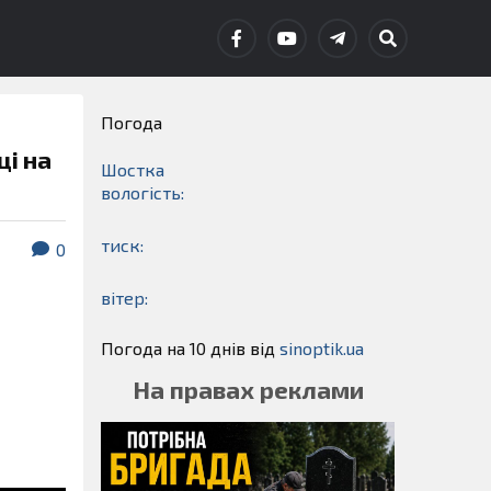
Погода
ці на
Шостка
вологість:
тиск:
0
вітер:
Погода на 10 днів від
sinoptik.ua
На правах реклами