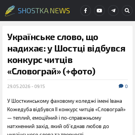
SHOSTKA NEWS
Українське слово, що
надихає: у Шостці відбувся
конкурс читців
«Словограй» (+фото)
29.05.2026 - 09:15
0
У Шосткинському фаховому коледжі імені Івана
Кожедуба відбувся ІІ конкурс читців «Словограй»
— теплий, емоційний і по-справжньому
натхненний захід, який об’єднав любов до
українського слова та творчості.