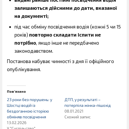
залишаються дійсними до дати, вказаної
на документі;
під час обміну посвідчення водія (кожні 5 чи 15
років)
повторно складати іспити не
потрібно
, якщо інше не передбачено
законодавством.
Постанова набуває чинності з дня її офіційного
опублікування.
Пов’язано
23 роки без порушень: у
ДТП, у результаті –
Шостці водій із
потерпіла жінка-пішохід
бездоганною історією
08.01.2021
обміняв посвідчення
Схожий запис
13.02.2026
У "Суспільство"