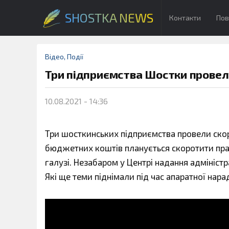
SHOSTKA NEWS
Контакти
Пов
Відео
,
Події
Три підприємства Шостки провел
10.08.2021 - 14:36
Три шосткинських підприємства провели скор
бюджетних коштів планується скоротити прац
галузі. Незабаром у Центрі надання адмініст
Які ще теми піднімали під час апаратної нара