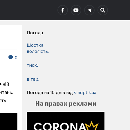
Погода
Шостка
вологість:
0
тиск:
вітер:
чній
итань.
Погода на 10 днів від
sinoptik.ua
ету.
На правах реклами