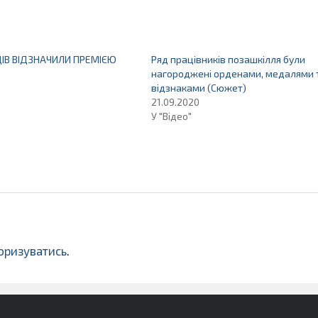
ЦІВ ВІДЗНАЧИЛИ ПРЕМІЄЮ
Ряд працівників позашкілля були
нагороджені орденами, медалями 
відзнаками (Cюжет)
21.09.2020
У "Відео"
оризуватись
.