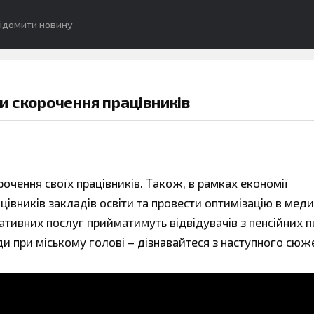
ідомити новину
и скорочення працівників
очення своїх працівників. Також, в рамках економії
івників закладів освіти та провести оптимізацію в меди
ративних послуг прийматимуть відвідувачів з пенсійних п
ди при міському голові – дізнавайтеся з наступного сюж