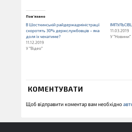
Пов’язано
В Шосткинській райдержадміністрації
ІМПУЛЬСІВ
скоротять 30% держслужбовців – яка
11.03.2019
доля їх чекатиме?
У "Новини"
11.12.2019
У "Відео"
КОМЕНТУВАТИ
Щоб відправити коментар вам необхідно
авт