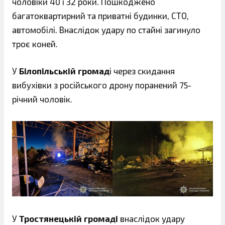
чоловіки 40 і 32 роки. Пошкоджено
багатоквартирний та приватні будинки, СТО,
автомобілі. Внаслідок удару по стайні загинуло
троє коней.
У
Білопільській громад
і через скидання
вибухівки з російського дрону поранений 75-
річний чоловік.
У
Тростянецькій громаді
внаслідок удару