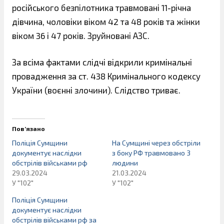
російського безпілотника травмовані 11-річна
дівчина, чоловіки віком 42 та 48 років та жінки
віком 36 і 47 років. Зруйновані АЗС.
За всіма фактами слідчі відкрили кримінальні
провадження за ст. 438 Кримінального кодексу
України (воєнні злочини). Слідство триває.
Пов’язано
Поліція Сумщини
На Сумщині через обстріли
документує наслідки
з боку РФ травмовано 3
обстрілів військами рф
людини
29.03.2024
21.03.2024
У "102"
У "102"
Поліція Сумщини
документує наслідки
обстрілів військами рф за