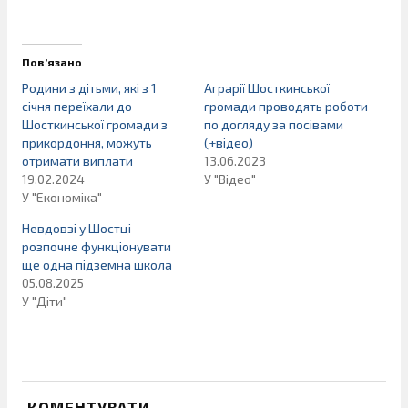
Пов’язано
Родини з дітьми, які з 1
Аграрії Шосткинської
січня переїхали до
громади проводять роботи
Шосткинської громади з
по догляду за посівами
прикордоння, можуть
(+відео)
отримати виплати
13.06.2023
19.02.2024
У "Відео"
У "Економіка"
Невдовзі у Шостці
розпочне функціонувати
ще одна підземна школа
05.08.2025
У "Діти"
КОМЕНТУВАТИ