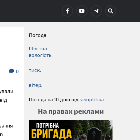
Погода
Шостка
вологість:
тиск:
0
вітер:
кували
Погода на 10 днів від
sinoptik.ua
від
На правах реклами
вання
 в