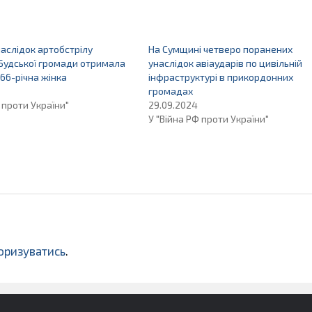
наслідок артобстрілу
На Сумщині четверо поранених
Будської громади отримала
унаслідок авіаударів по цивільній
66-річна жінка
інфраструктурі в прикордонних
громадах
 проти України"
29.09.2024
У "Війна РФ проти України"
оризуватись
.