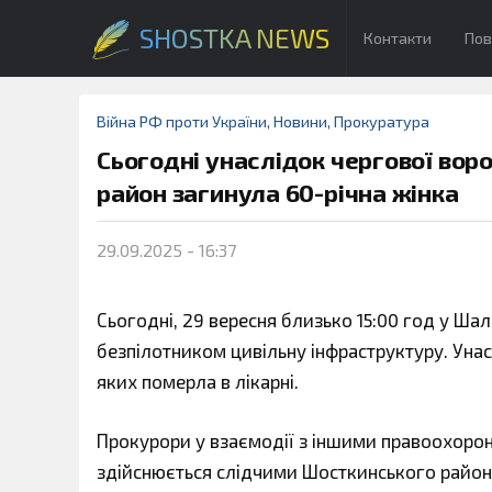
SHOSTKA NEWS
Контакти
Пов
Війна РФ проти України
,
Новини
,
Прокуратура
Сьогодні унаслідок чергової вор
район загинула 60-річна жінка
29.09.2025 - 16:37
Сьогодні, 29 вересня близько 15:00 год у Ш
безпілотником цивільну інфраструктуру. Унас
яких померла в лікарні.
Прокурори у взаємодії з іншими правоохоро
здійснюється слідчими Шосткинського районно