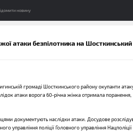
ідомити новину
ожої атаки безпілотника на Шосткинський
алигинській громаді Шосткинського району окупанти ата
лідок атаки ворога 60-річна жінка отримала поранення, 
нцями документують наслідки атаки. Досудове розсліду
го управління поліції Головного управління Нацполіції