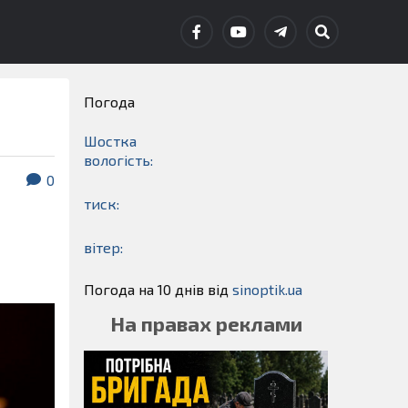
Погода
Шостка
вологість:
0
тиск:
вітер:
Погода на 10 днів від
sinoptik.ua
На правах реклами