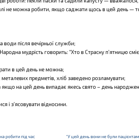
дві роботи: пекли паски та садили капусту — вважалося,
емлі не можна робити, якщо саджати щось в цей день — т
та води після вечірньої служби;
ародна мудрість говорить: “Хто в Страсну п’ятницю сміє
рати в цей день не можна;
 металевих предметів, хліб заведено розламувати;
а якщо на цей день випадає якесь свято – день народжен
ся і з’ясовувати відносини.
а робити під час
“У цей день вони не були пацієнта