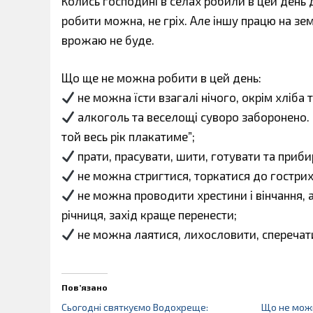
Колись господині в селах робили в цей день 
робити можна, не гріх. Але іншу працю на з
врожаю не буде.
Що ще не можна робити в цей день:
не можна їсти взагалі нічого, окрім хліба 
алкоголь та веселощі суворо заборонено. Н
той весь рік плакатиме”;
прати, прасувати, шити, готувати та приби
не можна стригтися, торкатися до гострих
не можна проводити хрестини і вінчання, 
річниця, захід краще перенести;
не можна лаятися, лихословити, сперечати
Пов’язано
Сьогодні святкуємо Водохреще:
Що не можн