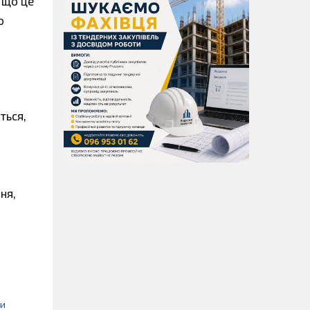
 що це
о
ться,
ня,
ми