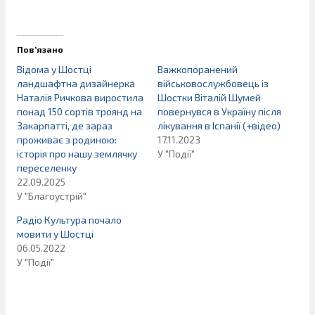
Пов’язано
Відома у Шостці
Важкопоранений
ландшафтна дизайнерка
військовослужбовець із
Наталія Ричкова виростила
Шостки Віталій Шумей
понад 150 сортів троянд на
повернувся в Україну після
Закарпатті, де зараз
лікування в Іспанії (+відео)
проживає з родиною:
17.11.2023
історія про нашу землячку
У "Події"
переселенку
22.09.2025
У "Благоустрій"
Радіо Культура почало
мовити у Шостці
06.05.2022
У "Події"