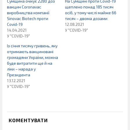
Сумщина очікує 2280 доз
На Сумщині проти Сovid-19
вакцин Coronavac
щеплено понад 185 тисяч
виробництва компанії
осіб, у тому числі майже 66
Sinovac Вiotech проти
тисяч – двома дозами
Covid-19
12.08.2021
14.04.2021
У "COVID-19"
У "COVID-19"
Із січня тисячу гривень, яку
отримають вакциновані
громадяни України, можна
буде витратити ще й на
ліки – нарада у
Президента
13.12.2021
У "COVID-19"
КОМЕНТУВАТИ