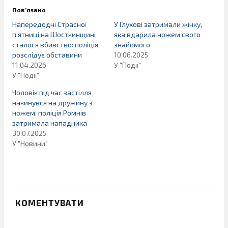
Пов’язано
Напередодні Страсної
У Глухові затримали жінку,
п’ятниці на Шосткинщині
яка вдарила ножем свого
сталося вбивство: поліція
знайомого
розслідує обставини
10.06.2025
11.04.2026
У "Події"
У "Події"
Чоловік під час застілля
накинувся на дружину з
ножем: поліція Ромнів
затримала нападника
30.07.2025
У "Новини"
КОМЕНТУВАТИ