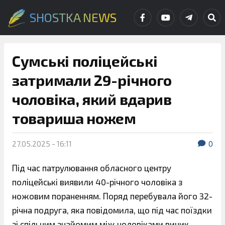
SHOSTKA NEWS
Сумські поліцейські
затримали 29-річного
чоловіка, який вдарив
товариша ножем
27.05.2025 - 16:11
0
Під час патрулювання обласного центру
поліцейські виявили 40-річного чоловіка з
ножовим пораненням. Поряд перебувала його 32-
річна подруга, яка повідомила, що під час поїздки
зі спільним знайомим між чоловіками виник