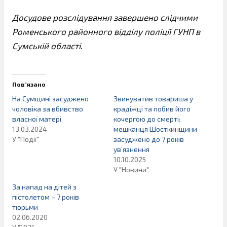
Досудове розслідування завершено слідчими
Роменського районного відділу поліції ГУНП в
Сумській області
.
Пов’язано
На Сумщині засуджено
Звинуватив товариша у
чоловіка за вбивство
крадіжці та побив його
власної матері
кочергою до смерті:
13.03.2024
мешканця Шосткинщини
У "Події"
засуджено до 7 років
ув’язнення
10.10.2025
У "Новини"
За напад на дітей з
пістолетом – 7 років
тюрьми
02.06.2020