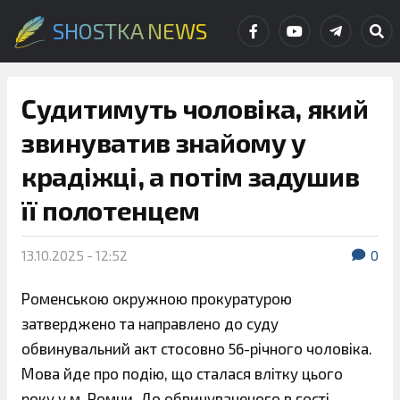
SHOSTKA NEWS
Судитимуть чоловіка, який
звинуватив знайому у
крадіжці, а потім задушив
її полотенцем
13.10.2025 - 12:52
0
Роменською окружною прокуратурою
затверджено та направлено до суду
обвинувальний акт стосовно 56-річного чоловіка.
Мова йде про подію, що сталася влітку цього
року у м. Ромни. До обвинуваченого в гості