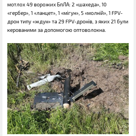
мотлох 49 ворожих БпЛА: 2 «шахеда», 10
«гербер», 1 «ланцет», 1 «мігун», 5 «молній», 1 FPV-
дрон типу «ждун» та 29 FPV-дронів, з яких 21 були
керованими за допомогою оптоволокна.