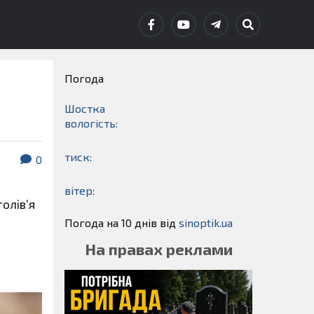
Погода
Шостка
вологість:
тиск:
0
вітер:
голів’я
Погода на 10 днів від
sinoptik.ua
На правах реклами