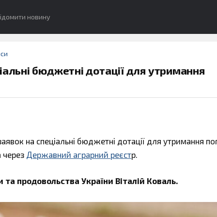
ідомити новину
нси
іальні бюджетні дотації для утримання
заявок на спеціальні бюджетні дотації для утримання по
а через
Державний аграрний реєст
р.
и та продовольства України Віталій Коваль.