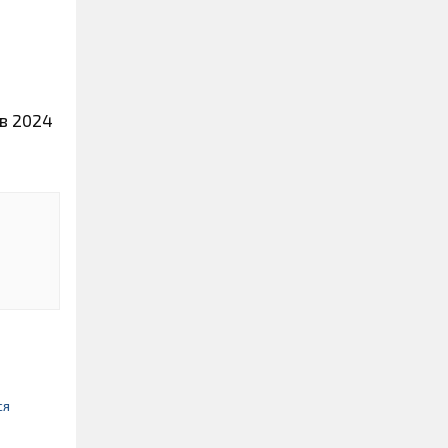
ів 2024
ся