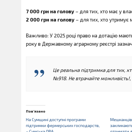
7 000 грн на голову
– для тих, хто має у вла
2 000 грн на голову
– для тих, хто утримує м
Важливо: У 2025 році право на дотацію мають
року в Державному аграрному реєстрі зазначе
Це реальна підтримка для тих, х
№918. Не втрачайте можливість!, 
Пов’язано
На Сумщині доступні програми
Мешканців
підтримки фермерських господарств,
закликають
– Сумська ОВА
отримати д