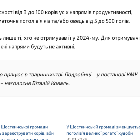
сності від 3 до 100 корів усіх напрямів продуктивності,
аточне поголів’я кіз та/або овець від 5 до 500 голів.
 лише ті, хто не отримував її у 2024-му. Для отримувач
ні напрями будуть не активні.
то працює в тваринництві. Подробиці – у постанові КМУ
– наголосив Віталій Коваль.
 Шосткинської громади
У Шосткинській громаді зменшуєть
 зареєструвати корів, аби
поголів’я великої рогатої худоби
отацію за їх утримання
31.01.2024