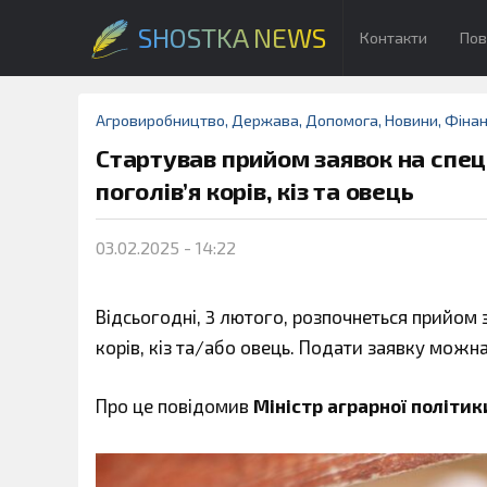
SHOSTKA NEWS
Контакти
Пов
Агровиробництво
,
Держава
,
Допомога
,
Новини
,
Фіна
Стартував прийом заявок на спец
поголів’я корів, кіз та овець
03.02.2025 - 14:22
Відсьогодні, 3 лютого, розпочнеться прийом 
корів, кіз та/або овець. Подати заявку можн
Про це повідомив
Міністр аграрної політик