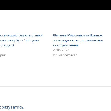
ах використовують ставки,
Жителів Миронівки та Клишок
 роки тому були “Яблуком
попереджають про тимчасове
 (+відео)
знеструмлення
27.05.2026
рій"
У "Енергетика"
оризуватись
.