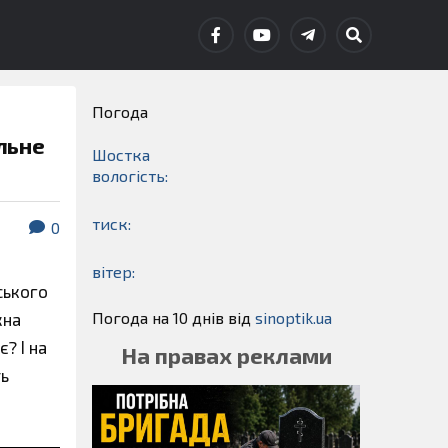
Погода
льне
Шостка
вологість:
тиск:
0
вітер:
ського
Погода на 10 днів від
sinoptik.ua
жна
? І на
На правах реклами
ть