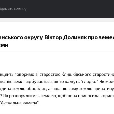
ідомити новину
инського округу Віктор Долиняк про земе
еми
«Акцент» говоримо зі старостою Клишківського старостин
ання землі відбувається, як то кажуть “гладко”. Як мо
юдина землю обробляє, а інша цю саму землю приватизує
? Як розпорядитись землею, щоб вона приносила корис
“Актуальна камера”.