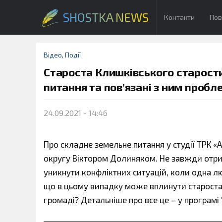
SHOSTKA NEWS
Контакти
Пов
Відео
,
Події
Староста Клишківського старост
питання та пов’язані з ним пробл
24.09.2021 - 14:46
Про складне земельне питання у студії ТРК 
округу Віктором Долиняком. Не завжди отрим
уникнути конфліктних ситуацій, коли одна л
що в цьому випадку може вплинути староста
громаді? Детальніше про все це – у програмі 