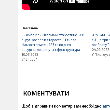
Пов’язано
Як живе Клишківський старостинський
Як у Клишк
округ, розповів староста: 11 тис га
які ще три
сільгосп земель, 123 га водних
розбрату”?
ресурсів, розвинута інфраструктура
04.06.2022
10.03.2025
У "Благоуст
У "Влада"
КОМЕНТУВАТИ
Щоб відправити коментар вам необхідно
авт