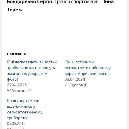
Бондаренко Сер
гій. Тренер спортсменів –
Інна
Терех.
Пов’язано
Юні легкоатлети з Шостки
Юні шосткинські
здобули низку нагород на
легкоатлети вибороли у
змаганнях у Борзні (+
Борзні 9 призових місць
фото)
08.04.2024
27.04.2026
У "Здоров'я"
У "Змагання"
Наші спортсмени
відзначились у
легкоатлетичному
триборстві
07.05.2019