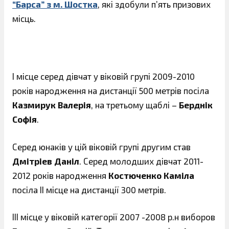
“Барса” з м. Шостка
, які здобули п’ять призових
місць.
І місце серед дівчат у віковій групі 2009-2010
років народження на дистанції 500 метрів посіла
Казмирук Валерія
, на третьому щаблі –
Берднік
Софія
.
Серед юнаків у цій віковій групі другим став
Дмітріев Даніл
. Серед молодших дівчат 2011-
2012 років народження
Костюченко Каміла
посіла ІІ місце на дистанції 300 метрів.
ІІІ місце у віковій категорії 2007 -2008 р.н виборов