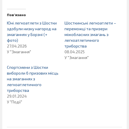
Пов’язано
Юні легкоатлети з Шостки
Шосткинські легкоатлети –
здобули низку нагород на
переможці та призери
змаганнях у Борзні (+
міжобласних змагань з
фото)
легкоатлетичного
27.04.2026
триборства
У "Змагання"
08.04.2025
У "Змагання"
Спортсмени з Шостки
вибороли 6 призових місць
на змаганнях з
легкоатлетичного
триборства
29.01.2024
У "Події"