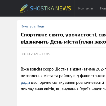
SHOSTKA NEWS
Контакти
Пов
Культура
,
Події
Спортивне свято, урочистості, с
відзначить День міста (план захо
30.08.2021 - 13:05
Вже зовсім скоро Шостка відзначатиме 282-г
визволення міста та району від фашистських 
ради
цьогорічне святкування розпочнеться
2
покладання квітів, вшанування Героїв –захисн