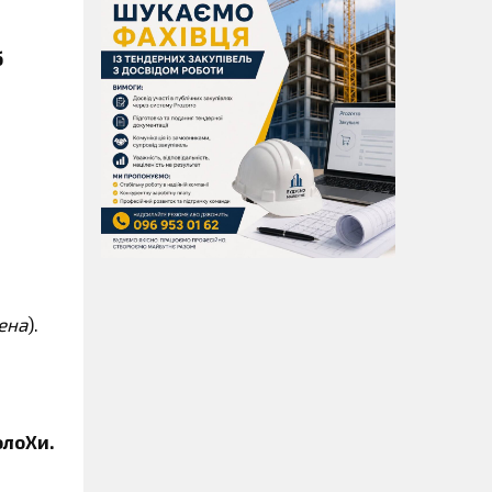
б
ена
).
олоХи.