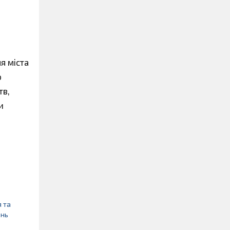
я міста
о
тв,
и
 та
ень