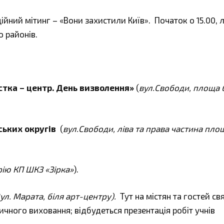
ійний мітинг – «Вони захистили Київ». Початок о 15.00, 
 районів.
тка – центр. День визволення»
(
вул.Свободи, площа 
ських округів
(
вул.Свободи, ліва та права частина площ
рію КП ШКЗ «Зірка»
).
ул. Марата, біля арт-центру).
Тут на містян та гостей св
ичного виховання; відбудеться презентація робіт учнів