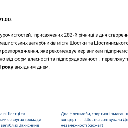
21.00
.
 урочистостей, присвячених 282-й річниці з дня створенн
 фашистських загарбників міста Шостки та Шосткинськог
в розпорядження, яке рекомендує керівникам підприємс
жно від форм власності та підпорядкованості, переглянут
1 року
вихідним днем.
та в Шостці та
Два флешмоби, спортивні змагання
ьких округах громади
концерт – як Шостка святкувала Д
загиблих Захисників
незалежності (сюжет)