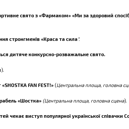
портивне свято з «Фармаком» «Ми за здоровий спосі
ання стронгменів «Краса та сила
“.
еться дитяче конкурсно-розважальне свято.
).
т «SHOSTKA FAN FEST!»
(
Центральна площа, головна сц
орабель «Шостка»
(Центральна площа, головна сцена
).
стей чекає виступ популярної української співачки С