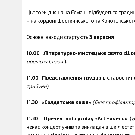
Цього ж дня на
на Есмані відбудеться традиц
– на кордоні Шосткинського та Конотопського
Основні заходи стартують
3 вересня.
10.00 Літературно-мистецьке свято «Шос
обеліску Слави
).
11.00 Представлення трударів старостин
трибуни
).
11.30 «Солдатська каша»
(Біля профілакто
11.30 Презентація успіху «Art –avenu»
(
В
чекає концерт учнів та викладачів шкіл естет
художніх відділень дитячих шкіл мистецтв.