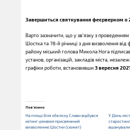
Завершиться святкування феєрверком о 
Варто зазначити, що у зв’язку з проведенням
Шостка та 78-й річниці з дня визволення від
району міський голова Микола Нога підписа
установ, організацій, закладів міста, незале
графіки роботи, встановивши
3 вересня 202
Пов’язано
На площі біля обеліску Слави відбувся
У День міс
мітинг-реквієм присвячений
старостинс
визволенню Шостки (сюжет)
вшанували 