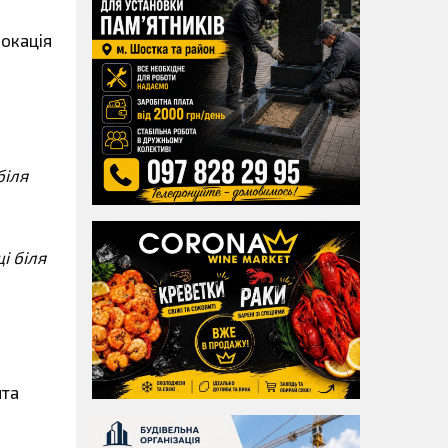
локація
біля
і біля
ята