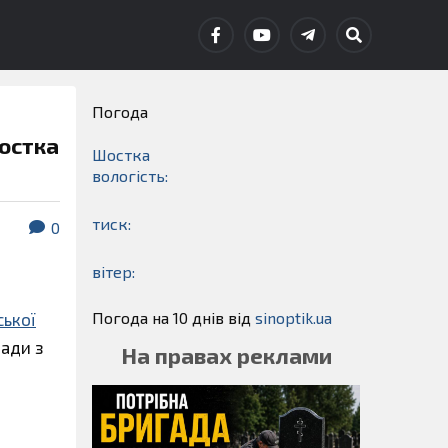
Погода
Шостка
Шостка
вологість:
тиск:
0
вітер:
Погода на 10 днів від
sinoptik.ua
ської
мади з
На правах реклами