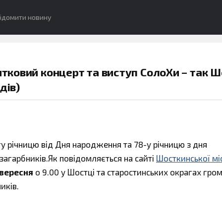
ідомити новину
вятковий концерт та виступ СолоХи – так 
дів)
у річницю від Дня народження та 78-у річницю з дня
загарбників.Як повідомляється на сайті
Шосткинської мі
 вересня
о 9.00 у Шостці та старостинських окрагах гро
иків.